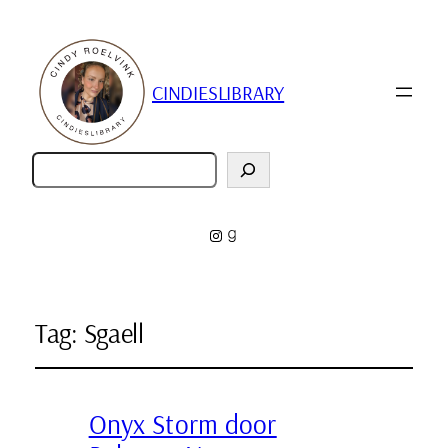
CINDIESLIBRARY
Zoeken
Instagram
Goodreads
Tag:
Sgaell
Onyx Storm door